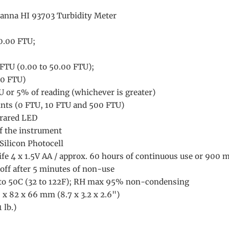
Hanna HI 93703 Turbidity Meter
0.00 FTU;
 FTU (0.00 to 50.00 FTU);
00 FTU)
U or 5% of reading (whichever is greater)
oints (0 FTU, 10 FTU and 500 FTU)
frared LED
of the instrument
Silicon Photocell
Life 4 x 1.5V AA / approx. 60 hours of continuous use or 900
off after 5 minutes of non-use
to 50C (32 to 122F); RH max 95% non-condensing
x 82 x 66 mm (8.7 x 3.2 x 2.6")
 lb.)