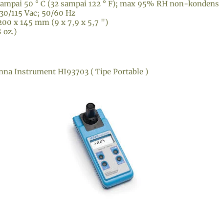
ampai 50 ° C (32 sampai 122 ° F); max 95% RH non-kondens
30/115 Vac; 50/60 Hz
200 x 145 mm (9 x 7,9 x 5,7 ")
 oz.)
nna Instrument HI93703 ( Tipe Portable )