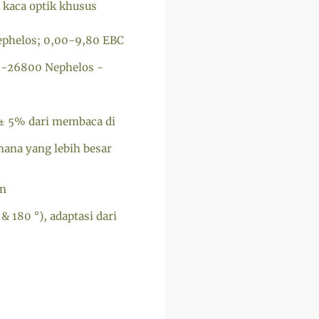
i kaca optik khusus
ephelos; 0,00-9,80 EBC
0-26800 Nephelos -
 ± 5% dari membaca di
ana yang lebih besar
an
 180 °), adaptasi dari