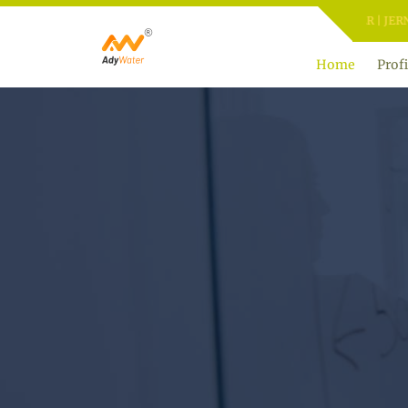
ADY WATER | JERNIHKAN
Home
Profi