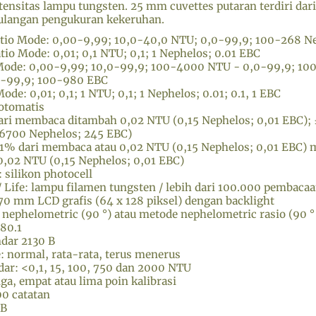
tensitas lampu tungsten. 25 mm cuvettes putaran terdiri dar
langan pengukuran kekeruhan.
tio Mode: 0,00-9,99; 10,0-40,0 NTU; 0,0-99,9; 100-268 N
tio Mode: 0,01; 0,1 NTU; 0,1; 1 Nephelos; 0.01 EBC
Mode: 0,00-9,99; 10,0-99,9; 100-4000 NTU - 0,0-99,9; 10
0-99,9; 100-980 EBC
ode: 0,01; 0,1; 1 NTU; 0,1; 1 Nephelos; 0.01; 0.1, 1 EBC
 otomatis
ari membaca ditambah 0,02 NTU (0,15 Nephelos; 0,01 EBC);
(6700 Nephelos; 245 EBC)
1% dari membaca atau 0,02 NTU (0,15 Nephelos; 0,01 EBC) m
0,02 NTU (0,15 Nephelos; 0,01 EBC)
 silikon photocell
 Life: lampu filamen tungsten / lebih dari 100.000 pembaca
70 mm LCD grafis (64 x 128 piksel) dengan backlight
nephelometric (90 °) atau metode nephelometric rasio (90 ° &
80.1
dar 2130 B
normal, rata-rata, terus menerus
ar: <0,1, 15, 100, 750 dan 2000 NTU
tiga, empat atau lima poin kalibrasi
0 catatan
SB