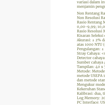
variasi dalam in
menjamin pengu
Non Rentang Ra
Non Resolusi Ra
Rasio Rentang 
0,00-9,99; 10,
Rasio Resolusi M
Kisaran Seleksi
Akurasi: ± 2% d
atas 1000 NTU 
Pengulangan: ± 
Stray Cahaya: <
Detector cahaya:
Sumber cahaya /
Tampilan: 40 x 
Metode: Metode 
metode USEPA 1
dan metode stan
Mengukur mode: 
Kekeruhan Stand
Kalibrasi: dua, 
Log Memory: 20
PC Interface: U