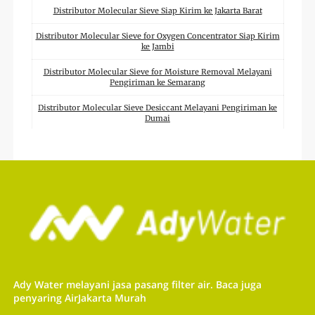
Distributor Molecular Sieve Siap Kirim ke Jakarta Barat
Distributor Molecular Sieve for Oxygen Concentrator Siap Kirim
ke Jambi
Distributor Molecular Sieve for Moisture Removal Melayani
Pengiriman ke Semarang
Distributor Molecular Sieve Desiccant Melayani Pengiriman ke
Dumai
Distributor Molecular Sieve Dehydration Siap Kirim ke Ciamis
Distributor Molecular Sieve Dehumidifier Melayani Pengiriman
ke Pontianak
Distributor Molecular Sieve Beads Siap Kirim ke Tangerang
Selatan
Distributor Molecular Sieve Adsorber Melayani Pengiriman ke
Bandung
Distributor Molecular Sieve 5A Melayani Pengiriman ke Banda
Ady Water melayani jasa pasang filter air. Baca juga
Aceh
penyaring AirJakarta Murah
Distributor Molecular Sieve 4A Siap Kirim ke Deli Serdang