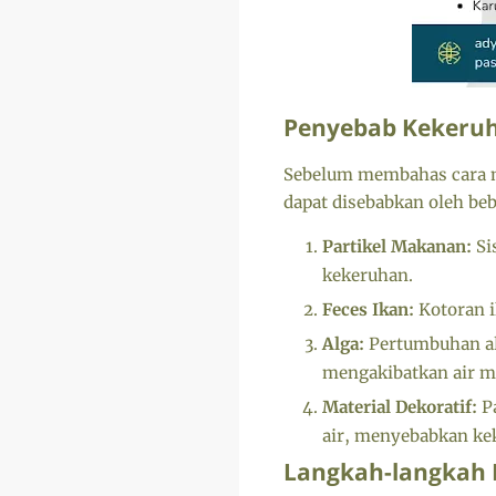
Penyebab Kekeruh
Sebelum membahas cara m
dapat disebabkan oleh bebe
Partikel Makanan:
Si
kekeruhan.
Feces Ikan:
Kotoran i
Alga:
Pertumbuhan alg
mengakibatkan air me
Material Dekoratif:
Pa
air, menyebabkan ke
Langkah-langkah 