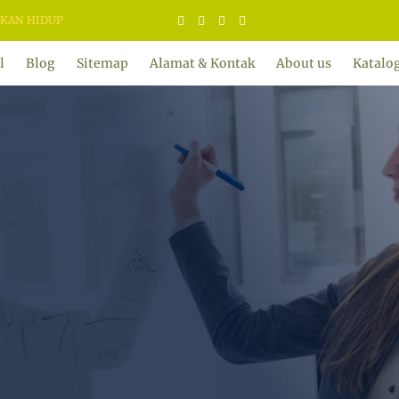
DUP
l
Blog
Sitemap
Alamat & Kontak
About us
Katalo