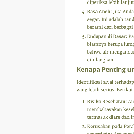
diperiksa lebih lanjut
Rasa Aneh:
Jika Anda
segar. Ini adalah tan
berasal dari berbaga
Endapan di Dasar:
Pa
biasanya berupa lum
bahwa air mengandung
dihilangkan.
Kenapa Penting un
Identifikasi awal terhada
yang lebih serius. Berik
Risiko Kesehatan:
Ai
membahayakan keseha
termasuk diare dan i
Kerusakan pada Pera