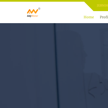
ADY WATER | JERNIHKAN HI
Home
Profi